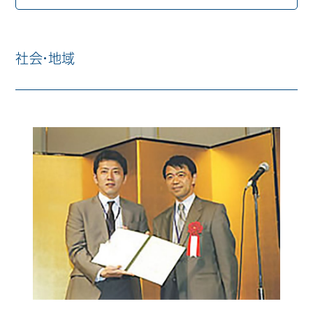
歯科用CAD/CAM材料
3D外貌スキャナ製品
社会・地域
耳鼻科用X線製品
Cases
導入事例
Showroom
営業所・ショールーム
Support
保守・サポート
Company
会社情報
Recruit
採用情報
Contact
お問い合わせ