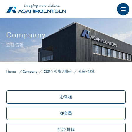
English
Compaany
会社情報
News
お知らせ
Philosophy
朝日の想い
Home
Company
CSRへの取り組み
社会・地域
Product
製品情報
歯科用X線製品
お客様
オーラルスキャナ製品
従業員
歯科用口腔内カメラ
歯科用CAD/CAM製品
社会・地域