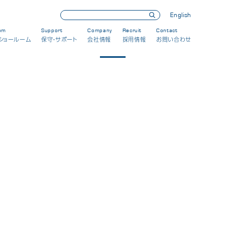
English
om
Support
Company
Recruit
Contact
ショールーム
保守・サポート
会社情報
採用情報
お問い合わせ
理念・方針
朝日ブランド
会社概要
製品の歴史
て
CSRへの取り組み
受賞歴