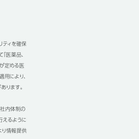
リティを確保
て「医薬品、
が定める医
適用により、
あります。
に社内体制の
行えるように
より情報提供