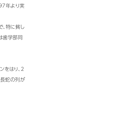
97年より実
で、特に貧し
は歯学部同
ンをはり、2
の長蛇の列が