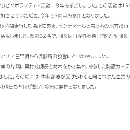
リピンボランティア活動に今年も参加しました。この活動は19
参加させていただき、今年で5回目の参加となりました。
約5時間走行した場所にある、モンテマールと言う名の地方都市
活動しました。総勢32名で、団長は口腔外科栗田教授、副団長
とり、4日早朝から仮診所の設営にとりかかりました。
倉庫の片隅に奥村技師長と材木をかき集め、持参した防護カーテ
ました。その頃には、歯科診療が受けられると聞きつけた住民
、外科班も準備が整い、診療の開始となりました。