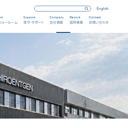
English
om
Support
Company
Recruit
Contact
ショールーム
保守・サポート
会社情報
採用情報
お問い合わせ
理念・方針
朝日ブランド
会社概要
製品の歴史
CSRへの取り組み
受賞歴