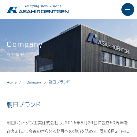
English
Company
News
お知らせ
会社情報
Philosophy
朝日の想い
Product
製品情報
Home
Company
朝日ブランド
歯科用X線製品
朝日ブランド
オーラルスキャナ製品
歯科用口腔内カメラ
朝日レントゲン工業株式会社は、2016年5月29日に設立60周年を
迎えました。今後のさらなる発展への想いを込めて、同年6月21日に
歯科用CAD/CAM製品