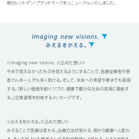
朝日レントゲン・ブランドマークをリニューアルいたしました。
歯科用CAD/CAM材料
3D外貌スキャナ製品
耳鼻科用X線製品
Cases
導入事例
＜Imaging new visions. に込めた想い＞
Showroom
営業所・ショールーム
今まで見えなかったものを見えるようにすることで、医療従事者や患
者さんを一人でも多く助ける。そして、未来への希望や夢までも実現
Support
保守・サポート
する。「新しい価値を創りつづけ、健康で豊かな社会の実現に貢献す
る。」企業姿勢を約束するメッセージです。
Company
会社情報
Recruit
採用情報
＜みえるをかえる。に込めた想い＞
みえることで医療は変わる。治療方法が変わる、病から健康へと変わ
Contact
お問い合わせ
る、そして何よりも患者さんの不安が希望へと変わる。みえるを変え