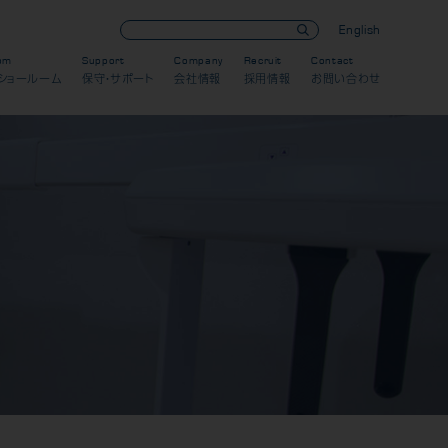
English
om
Support
Company
Recruit
Contact
ショールーム
保守・サポート
会社情報
採用情報
お問い合わせ
歯科用CT製品
オーラルスキャナ製品
パノラマ/セファロ製品
歯科用口腔内カメラ
CR・DR対応製品
デンタル（口内法）製品
模型製作
IPスキャナー製品
セラミック
スキャン
3D外貌スキャナ製品
デンタルセンサー製品
デザイン（CAD）
金属
耳鼻科用X線製品
ソフトウェア製品
加工（CAM）
樹脂
導入までの流れ