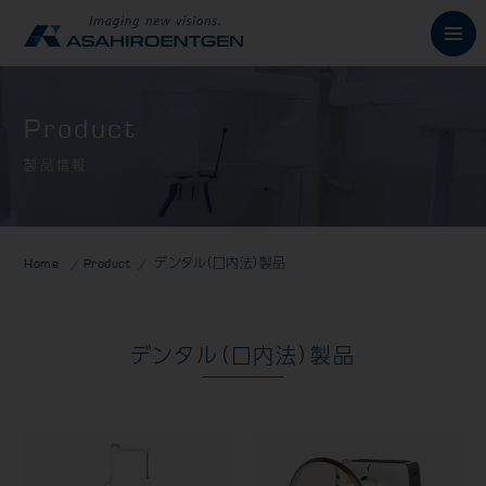
English
Product
製品情報
News
お知らせ
Philosophy
朝日の想い
Home
Product
デンタル（口内法）製品
Product
製品情報
歯科用X線製品
デンタル（口内法）製品
オーラルスキャナ製品
歯科用口腔内カメラ
歯科用CAD/CAM製品