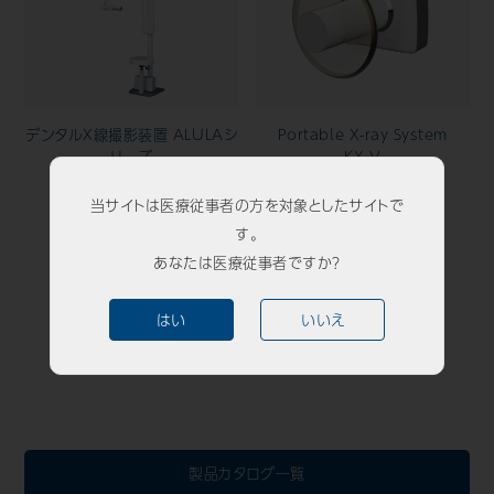
歯科用CAD/CAM材料
3D外貌スキャナ製品
耳鼻科用X線製品
デンタルX線撮影装置 ALULAシ
Portable X-ray System
リーズ
KX-V
Cases
導入事例
当サイトは医療従事者の方を対象としたサイトで
Showroom
す。
営業所・ショールーム
あなたは医療従事者ですか？
歯科用X線装置選定ガイド
Support
保守・サポート
はい
いいえ
Company
会社情報
Recruit
採用情報
Contact
お問い合わせ
製品カタログ一覧