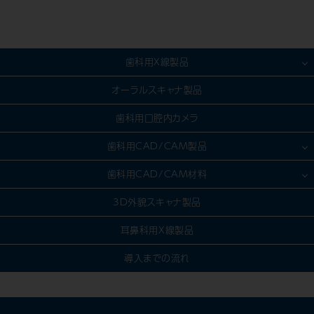
歯科用X線製品
歯科用CT製品
オーラルスキャナ製品
パノラマ/セファロ製品
歯科用口腔内カメラ
CR・DR対応製品
歯科用CAD/CAM製品
デンタル（口内法）製品
模型製作
歯科用CAD/CAM材料
IPスキャナー製品
スキャン
セラミック
3D外貌スキャナ製品
デンタルセンサー製品
デザイン（CAD）
金属
耳鼻科用X線製品
ソフトウェア製品
加工（CAM）
樹脂
導入までの流れ
その他製品
ファーネス
ハイブリッド
X線装置選定ガイド
［技工用］樹脂