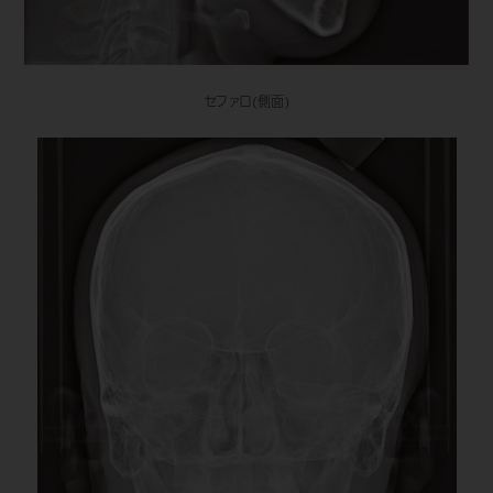
セファロ(側面)