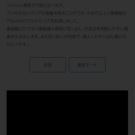
ンショット撮影が可能となります。
歯科用CAD/CAM材料
ブレの少ないクリアな画像を得ることができ、今まで以上に高精細な
76μmのピクセルサイズを実現しました。
3D外貌スキャナ製品
硬組織だけでなく軟組織も鮮明に写し出し、計測点を判断しやすい画
耳鼻科用X線製品
像を生み出します。また取り扱いが容易で、導入しやすい点も魅力の
ひとつです。
Cases
導入事例
Showroom
特長
撮影モード
営業所・ショールーム
Support
保守・サポート
Company
会社情報
Recruit
採用情報
Contact
お問い合わせ