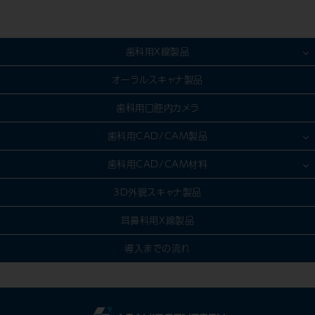
歯科用X線製品
歯科用CT製品
オーラルスキャナ製品
パノラマ/セファロ製品
歯科用口腔内カメラ
CR・DR対応製品
歯科用CAD/CAM製品
デンタル（口内法）製品
模型製作
歯科用CAD/CAM材料
IPスキャナー製品
スキャン
セラミック
3D外貌スキャナ製品
デンタルセンサー製品
デザイン（CAD）
金属
耳鼻科用X線製品
ソフトウェア製品
加工（CAM）
樹脂
導入までの流れ
その他製品
ファーネス
ハイブリッド
X線装置選定ガイド
［技工用］樹脂