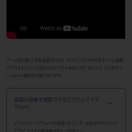
Mail Magazine
アーム型X線CT診断装置
【AUGE SOLIO CR・DR対応セファロ撮影
モデル】
のセファロ架台にDRパネルを取り付けることで、0.5秒のワ
ンショット撮影が可能となります。
精細な画像を撮影できるピクセルサイズ
76μm
ピクセルサイズ76μmを実現したことで、従来のFPDと比べ
てラインペアの解像度が約1.7倍向上し、