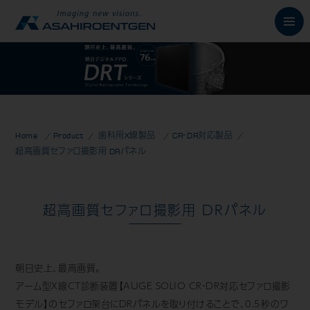
English
News
お知らせ
Home
Product
歯科用X線製品
/
CR・DR対応製品
Philosophy
朝日の想い
超高画質セファロ撮影用 DRパネル
Product
製品情報
超高画質セファロ撮影用 DRパネル
歯科用X線製品
オーラルスキャナ製品
朝日史上、最高画質。
歯科用口腔内カメラ
アーム型X線CT診断装置【AUGE SOLIO CR・DR対応セファロ撮影
歯科用CAD/CAM製品
モデル】のセファロ架台にDRパネルを取り付けることで、0.5秒のワ