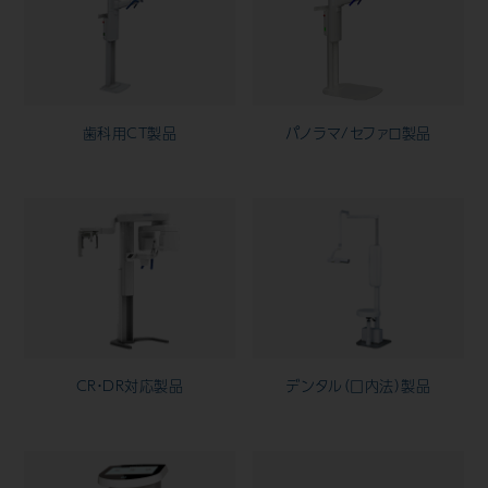
歯科用CAD/CAM材料
3D外貌スキャナ製品
耳鼻科用X線製品
歯科用CT製品
パノラマ/セファロ製品
Cases
導入事例
Showroom
営業所・ショールーム
Support
保守・サポート
Company
会社情報
CR・DR対応製品
デンタル（口内法）製品
Recruit
採用情報
Contact
お問い合わせ