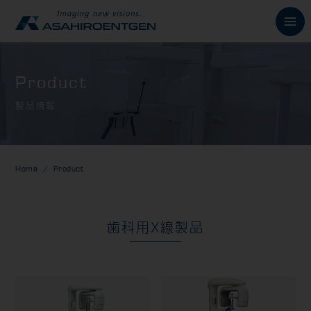
English
Product
製品情報
News
お知らせ
Philosophy
朝日の想い
Home
Product
Product
製品情報
歯科用X線製品
歯科用X線製品
オーラルスキャナ製品
歯科用口腔内カメラ
歯科用CAD/CAM製品