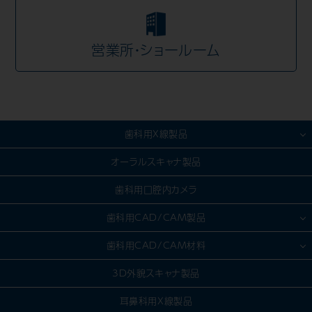
営業所・ショールーム
歯科用X線製品
歯科用CT製品
オーラルスキャナ製品
パノラマ/セファロ製品
歯科用口腔内カメラ
CR・DR対応製品
歯科用CAD/CAM製品
デンタル（口内法）製品
模型製作
歯科用CAD/CAM材料
IPスキャナー製品
スキャン
セラミック
3D外貌スキャナ製品
デンタルセンサー製品
デザイン（CAD）
金属
耳鼻科用X線製品
ソフトウェア製品