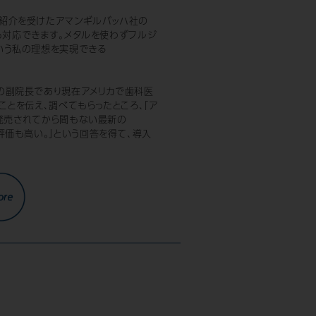
紹介を受けたアマンギルバッハ社の
にも対応できます。メタルを使わずフルジ
いう私の理想を実現できる
の副院長であり現在アメリカで歯科医
のことを伝え、調べてもらったところ、「ア
当時発売されてから間もない最新の
評価も高い。」という回答を得て、導入