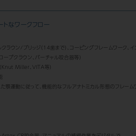
ートなワークフロー
クラウン/ブリッジ（14歯まで）、コーピングフレームワーク、イ
スコープクラウン、バーチャル咬合器等）
 Miller、VITA等）
能
れた顎運動に従って、機能的なフルアナトミカル形態のフレーム
ャルArtex CR咬合器。マニュアルの補綴作業をデジタルで