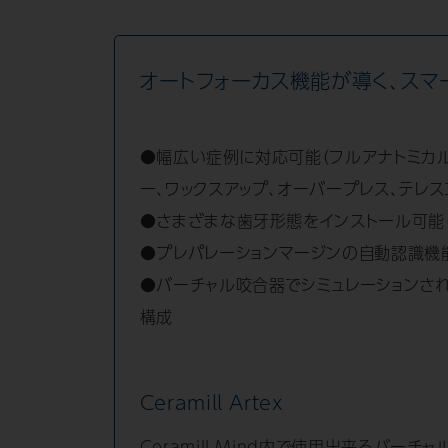
オートフォーカス機能が導く、スマ
●幅広い症例に対応可能（フルアナトミカル
ー、ワックスアップ、オーバープレス、テレ
●さまざまな歯牙形態をインストール可能（Knut
●プレパレーションマージンの自動認識機
●バーチャル咬合器でシミュレーションさ
構成
Ceramill Artex
Ceramill Mind内で使用出来るバーチ