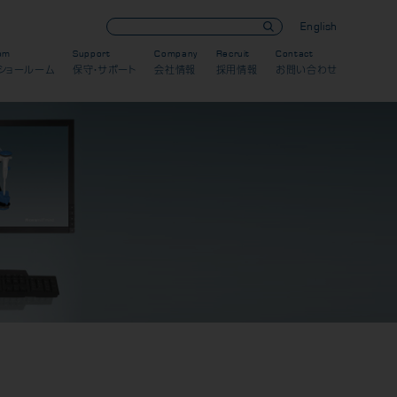
English
om
Support
Company
Recruit
Contact
ショールーム
保守・サポート
会社情報
採用情報
お問い合わせ
歯科用CT製品
オーラルスキャナ製品
パノラマ/セファロ製品
歯科用口腔内カメラ
CR・DR対応製品
デンタル（口内法）製品
模型製作
IPスキャナー製品
セラミック
スキャン
3D外貌スキャナ製品
デンタルセンサー製品
デザイン（CAD）
金属
耳鼻科用X線製品
ソフトウェア製品
加工（CAM）
樹脂
導入までの流れ