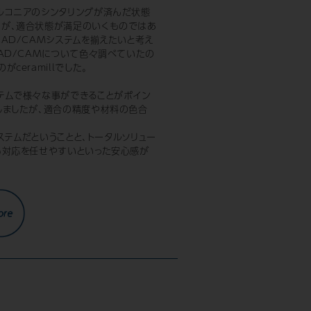
ルコニアのシンタリングが済んだ状態
たが、適合状態が満足のいくものではあ
AD/CAMシステムを揃えたいと考え
AD/CAMについて色々調べていたの
ceramillでした。
テムで様々な事ができることがポイン
しましたが、適合の精度や材料の色合
システムだということと、トータルソリュー
も対応を任せやすいといった安心感が