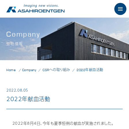
English
Company
会社情報
News
お知らせ
Philosophy
朝日の想い
Home
Company
CSRへの取り組み
2022年献血活動
Product
製品情報
歯科用X線製品
2022.08.05
2022年献血活動
オーラルスキャナ製品
歯科用口腔内カメラ
2022年8月4日、今年も夏季恒例の献血が実施されました。
歯科用CAD/CAM製品