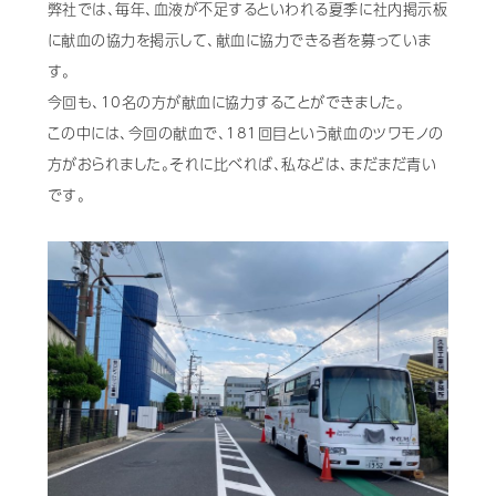
弊社では、毎年、血液が不足するといわれる夏季に社内掲示板
歯科用CAD/CAM材料
に献血の協力を掲示して、献血に協力できる者を募っていま
す。
3D外貌スキャナ製品
今回も、10名の方が献血に協力することができました。
耳鼻科用X線製品
この中には、今回の献血で、181回目という献血のツワモノの
方がおられました。それに比べれば、私などは、まだまだ青い
Cases
導入事例
です。
Showroom
営業所・ショールーム
Support
保守・サポート
Company
会社情報
Recruit
採用情報
Contact
お問い合わせ