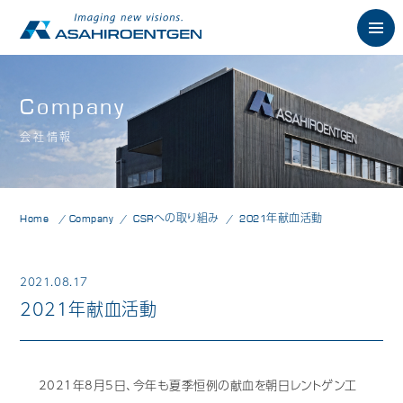
English
Company
会社情報
News
お知らせ
Philosophy
朝日の想い
Home
Company
CSRへの取り組み
2021年献血活動
Product
製品情報
歯科用X線製品
2021.08.17
2021年献血活動
オーラルスキャナ製品
歯科用口腔内カメラ
2021年8月5日、今年も夏季恒例の献血を朝日レントゲン工
歯科用CAD/CAM製品