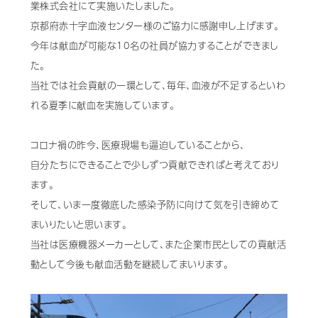
業株式会社にて実施いたしました。
歯科用CAD/CAM材料
京都府赤十字血液センター様のご協力に感謝申し上げます。
今年は献血が可能な10名の社員が協力することができまし
3D外貌スキャナ製品
た。
耳鼻科用X線製品
当社では社会貢献の一環として、毎年、血液が不足するといわ
れる夏季に献血を実施しています。
Cases
導入事例
コロナ禍の昨今、医療現場も逼迫していることから、
Showroom
営業所・ショールーム
自分たちにできることで少しずつ貢献できればと考えており
ます。
Support
保守・サポート
そして、いま一度徹底した感染予防に向けて気を引き締めて
Company
まいりたいと思います。
会社情報
当社は医療機器メーカーとして、また企業市民としての貢献活
Recruit
動として今後も献血活動を継続してまいります。
採用情報
Contact
お問い合わせ