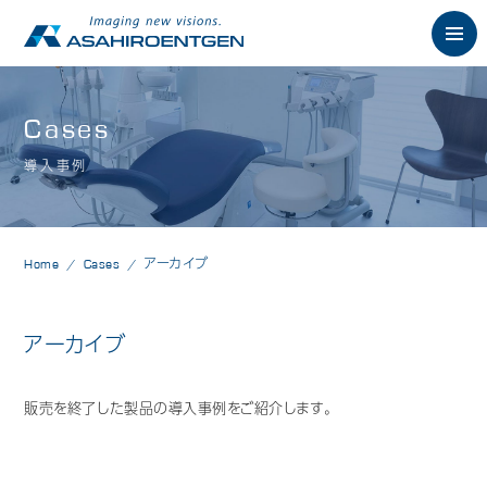
English
Cases
導入事例
News
お知らせ
Philosophy
朝日の想い
Home
Cases
アーカイブ
Product
製品情報
アーカイブ
歯科用X線製品
オーラルスキャナ製品
販売を終了した製品の導入事例をご紹介します。
歯科用口腔内カメラ
歯科用CAD/CAM製品