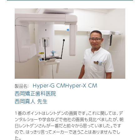
歯科用CAD/CAM材料
3D外貌スキャナ製品
耳鼻科用X線製品
Cases
導入事例
Showroom
営業所・ショールーム
Support
保守・サポート
Hyper-G CMHyper-X CM
製品名：
西岡矯正歯科医院
Company
会社情報
西岡真人 先生
1番のポイントはレントゲンの画質です。これに関しては、デ
Recruit
採用情報
ンタルショーや学会などで他社の画質も見比べましたが、朝
日レントゲンさんが一番だと前々から思っていました。です
Contact
ので、はっきり言ってメーカーで迷うことはありませんでし
お問い合わせ
た。