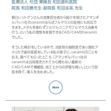
医療法人 社団 東陽会 和田歯科医院
院長 和田勝先生・副院長 和田圭祐 先生
朝日レントゲンさんの営業担当者から紹介を受けたアマンギ
ルバッハ社のceramillならばフルマウスの症例にも対応で
きます。メタルを使わずフルジルコニアでフルマウス治療を
行う、という私の理想を実現できるCAD/CAMがceramill
でした。
そうした検討をしている中で、当医院の副院長であり現在ア
メリカで歯科医師をしている私の息子に、ceramillのことを
伝え、調べてもらったところ、「アマンギルバッハ社の
ceramillは当時発売されてから間もない最新の
CAD/CAMで補綴医、技工士からの評価も高い。」という回
答を得て、導入を決めました。