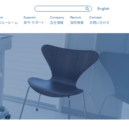
English
om
Support
Company
Recruit
Contact
ショールーム
保守・サポート
会社情報
採用情報
お問い合わせ
歯科用CT製品
SOLIO XZII
AUGE SOLIO
パノラマ/セファロ製品
Hyper-G CM
Cypher E
歯科用CAD/CAM製品