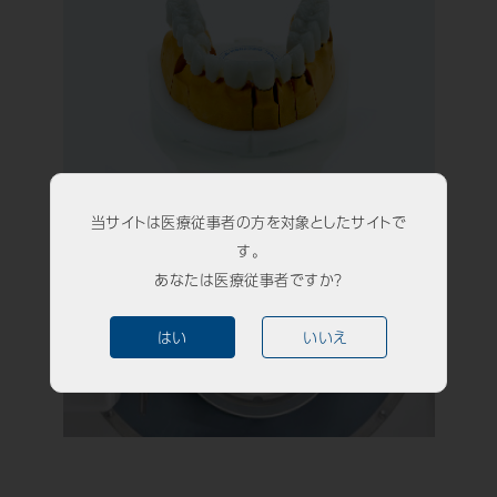
歯科用CAD/CAM材料
3D外貌スキャナ製品
耳鼻科用X線製品
Cases
導入事例
当サイトは医療従事者の方を対象としたサイトで
Showroom
営業所・ショールーム
す。
あなたは医療従事者ですか？
Support
保守・サポート
はい
いいえ
Company
会社情報
Recruit
採用情報
Contact
お問い合わせ