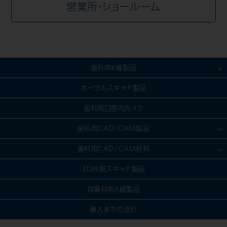
営業所・ショールーム
歯科用X線製品
歯科用CT製品
オーラルスキャナ製品
パノラマ/セファロ製品
歯科用口腔内カメラ
CR・DR対応製品
歯科用CAD/CAM製品
デンタル（口内法）製品
模型製作
歯科用CAD/CAM材料
IPスキャナー製品
スキャン
セラミック
3D外貌スキャナ製品
デンタルセンサー製品
デザイン（CAD）
金属
耳鼻科用X線製品
ソフトウェア製品
加工（CAM）
樹脂
導入までの流れ
その他製品
ファーネス
ハイブリッド