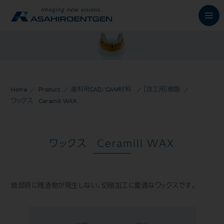
English
News
お知らせ
Home
Product
歯科用CAD/CAM材料
/
［技工用］樹脂
ワックス Ceramill WAX
Philosophy
朝日の想い
Product
製品情報
ワックス Ceramill WAX
歯科用X線製品
オーラルスキャナ製品
焼却時に残渣物が発生しない、切削加工に最適なワックスです。
歯科用口腔内カメラ
歯科用CAD/CAM製品