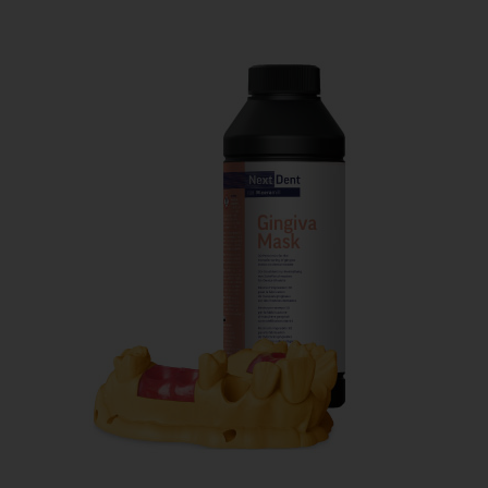
歯科用CAD/CAM材料
3D外貌スキャナ製品
耳鼻科用X線製品
Cases
導入事例
Showroom
営業所・ショールーム
Support
保守・サポート
Company
会社情報
Recruit
採用情報
Contact
お問い合わせ