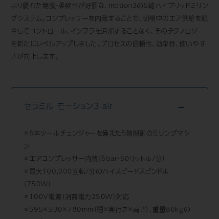
より優れた精度・柔軟性が好評な、motion3の5軸ハイブリッドミリン
歯科用CAD/CAM材料
グシステム。コンプレッサーを内蔵することで、切削中のエア供給を統
合してコントロール、インフラを追加することなく、そのテクノロジー
3D外貌スキャナ製品
を新たにレベルアップしました。プロセスの信頼性、効率性、使いやす
さが向上します。
耳鼻科用X線製品
Cases
導入事例
Showroom
セラミル モーション3 air
営業所・ショールーム
Support
保守・サポート
⚪︎6本ツールチェンジャーを備えた5軸制御のミリングマシ
ン
Company
会社情報
⚪︎エアコンプレッサー内蔵（6bar・50リットル/分）
⚪︎最大100,000回転/分のハイスピードスピンドル
Recruit
採用情報
（750W）
⚪︎100V電源（消費電力250W）対応
Contact
お問い合わせ
⚪︎595×530×780mm（幅×奥行き×高さ）、重量80kgの