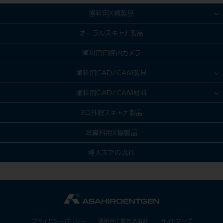
歯科用X線製品
歯科用CT製品
オーラルスキャナ製品
パノラマ/セファロ製品
歯科用口腔内カメラ
CR・DR対応製品
歯科用CAD/CAM製品
デンタル（口内法）製品
模型製作
歯科用CAD/CAM材料
IPスキャナー製品
スキャン
セラミック
3D外貌スキャナ製品
デンタルセンサー製品
デザイン（CAD）
金属
耳鼻科用X線製品
ソフトウェア製品
加工（CAM）
樹脂
導入までの流れ
その他製品
ファーネス
ハイブリッド
X線装置選定ガイド
［技工用］樹脂
［技工用］3Dプリンター用樹脂
プライバシーポリシー
透明性に関する指針
サイトマップ