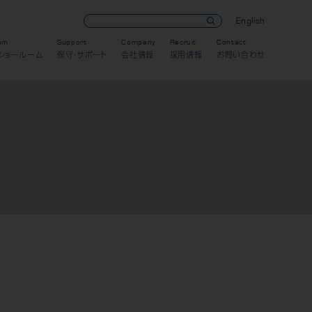
English
om
Support
Company
Recruit
Contact
ショールーム
保守・サポート
会社情報
採用情報
お問い合わせ
歯科用CT製品
オーラルスキャナ製品
パノラマ/セファロ製品
歯科用口腔内カメラ
CR・DR対応製品
デンタル（口内法）製品
模型製作
IPスキャナー製品
セラミック
スキャン
3D外貌スキャナ製品
デンタルセンサー製品
デザイン（CAD）
金属
耳鼻科用X線製品
ソフトウェア製品
加工（CAM）
樹脂
導入までの流れ