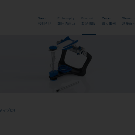
News
Philosophy
Product
Cases
Showro
お知らせ
朝日の想い
製品情報
導入事例
営業所・
タイプCR