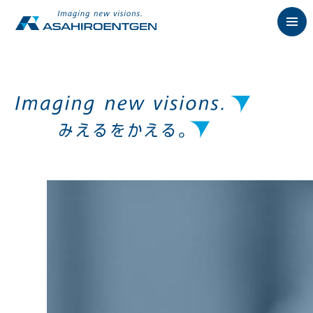
English
News
お知らせ
Philosophy
朝日の想い
Product
製品情報
歯科用X線製品
オーラルスキャナ製品
歯科用口腔内カメラ
歯科用CAD/CAM製品