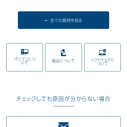
歯科用CAD/CAM材料
← 全ての質問を見る
3D外貌スキャナ製品
耳鼻科用X線製品
Cases
導入事例
パソコンにつ
ソフトウェアに
Showroom
製品について
営業所・ショールーム
いて
ついて
Support
保守・サポート
Company
会社情報
チェックしても原因が分からない場合
Recruit
採用情報
Contact
お問い合わせ