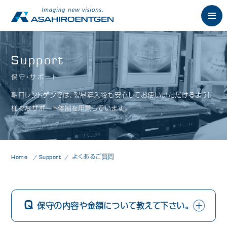
English
Support
保守・サポート
News
お知らせ
朝日レントゲンでは、製品導入後も安心してお使いいただけるように
Philosophy
様々なサポート体制を用意しています。
朝日の想い
Product
製品情報
歯科用X線製品
Home
Support
よくあるご質問
オーラルスキャナ製品
歯科用口腔内カメラ
保守の内容や金額について教えて下さい。
歯科用CAD/CAM製品