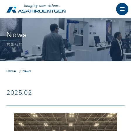
English
News
お知らせ
News
お知らせ
Philosophy
朝日の想い
Home
News
Product
製品情報
2025.02
歯科用X線製品
オーラルスキャナ製品
歯科用口腔内カメラ
歯科用CAD/CAM製品