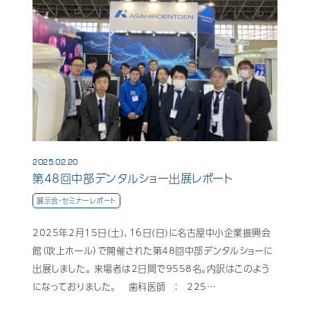
歯科用CAD/CAM材料
3D外貌スキャナ製品
耳鼻科用X線製品
Cases
導入事例
Showroom
営業所・ショールーム
2025.02.20
第48回中部デンタルショー出展レポート
Support
保守・サポート
展示会・セミナーレポート
Company
会社情報
2025年2月15日(土)、16日(日)に名古屋中小企業振興会
館（吹上ホール）で開催された第48回中部デンタルショーに
Recruit
採用情報
出展しました。 来場者は2日間で9558名。内訳はこのよう
になっておりました。 歯科医師 ： 225…
Contact
お問い合わせ