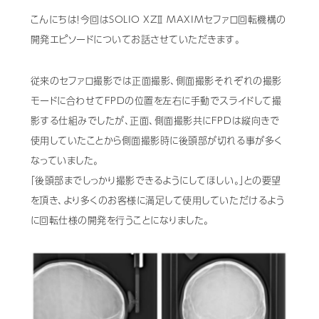
こんにちは！今回はSOLIO XZⅡ MAXIMセファロ回転機構の
歯科用CAD/CAM材料
開発エピソードについてお話させていただきます。
3D外貌スキャナ製品
従来のセファロ撮影では正面撮影、側面撮影それぞれの撮影
耳鼻科用X線製品
モードに合わせてFPDの位置を左右に手動でスライドして撮
Cases
導入事例
影する仕組みでしたが、正面、側面撮影共にFPDは縦向きで
使用していたことから側面撮影時に後頭部が切れる事が多く
Showroom
営業所・ショールーム
なっていました。
「後頭部までしっかり撮影できるようにしてほしい。」との要望
Support
保守・サポート
を頂き、より多くのお客様に満足して使用していただけるよう
に回転仕様の開発を行うことになりました。
Company
会社情報
Recruit
採用情報
Contact
お問い合わせ