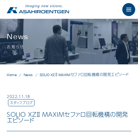
English
News
お知らせ
News
お知らせ
Philosophy
朝日の想い
Home
News
SOLIO XZⅡ MAXIMセファロ回転機構の開発エピソード
Product
製品情報
歯科用X線製品
2022.11.18
スタッフブログ
オーラルスキャナ製品
SOLIO XZⅡ MAXIMセファロ回転機構の開発
エピソード
歯科用口腔内カメラ
歯科用CAD/CAM製品