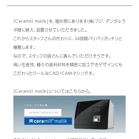
歯科用CAD/CAM材料
「Ceramill matik」を、福井県にあります(株)フジ. デンタルラ
3D外貌スキャナ製品
ボ様に納入、設置させていただきました。
耳鼻科用X線製品
これからスタッフさんの代わりに、２４時間バリバリガッチリと
稼働します。
Cases
導入事例
なので、スタッフの皆さんに喜んでいただけそうです。
高い生産性、種々の歯科材料を精密に加工できデザインにも
Showroom
営業所・ショールーム
こだわったクールなCAD/CAMマシンです。
Support
保守・サポート
「Ceramill matik」についてはこちらから。
Company
会社情報
Recruit
採用情報
Contact
お問い合わせ