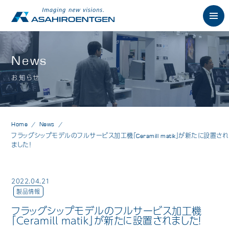
English
News
お知らせ
News
お知らせ
Philosophy
朝日の想い
Home
News
Product
製品情報
フラッグシップモデルのフルサービス加工機「Ceramill matik」が新たに設置され
ました！
歯科用X線製品
オーラルスキャナ製品
2022.04.21
製品情報
歯科用口腔内カメラ
フラッグシップモデルのフルサービス加工機
「Ceramill matik」が新たに設置されました！
歯科用CAD/CAM製品