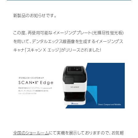
歯科用CAD/CAM材料
新製品のお知らせです。
3D外貌スキャナ製品
この度、再使用可能なイメージングプレート(光輝尽性蛍光板)
耳鼻科用X線製品
を用いて、デンタルエックス線画像を生成するイメージングス
Cases
キャナ「スキャン X エッジ」がリリースされました！
導入事例
Showroom
営業所・ショールーム
Support
保守・サポート
Company
会社情報
Recruit
採用情報
Contact
お問い合わせ
全国のショールーム
にて実機を展示しておりますので、お気軽