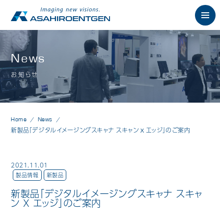
English
News
お知らせ
News
お知らせ
Philosophy
朝日の想い
Home
News
Product
製品情報
新製品「デジタルイメージングスキャナ スキャン X エッジ」のご案内
歯科用X線製品
2021.11.01
オーラルスキャナ製品
製品情報
新製品
新製品「デジタルイメージングスキャナ スキャ
歯科用口腔内カメラ
ン X エッジ」のご案内
歯科用CAD/CAM製品