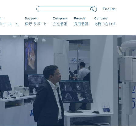
English
om
Support
Company
Recruit
Contact
ショールーム
保守・サポート
会社情報
採用情報
お問い合わせ
展示会・セミナー情報
製品情報
新製品
保守・メンテナンス
会社情報
CSRへの取り組み