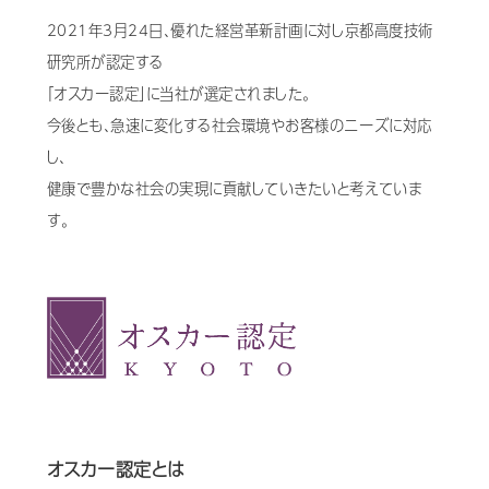
2021年3月24日、優れた経営革新計画に対し京都高度技術
歯科用CAD/CAM材料
研究所が認定する
3D外貌スキャナ製品
「オスカー認定」に当社が選定されました。
今後とも、急速に変化する社会環境やお客様のニーズに対応
耳鼻科用X線製品
し、
Cases
導入事例
健康で豊かな社会の実現に貢献していきたいと考えていま
す。
Showroom
営業所・ショールーム
Support
保守・サポート
Company
会社情報
Recruit
採用情報
Contact
お問い合わせ
オスカー認定とは