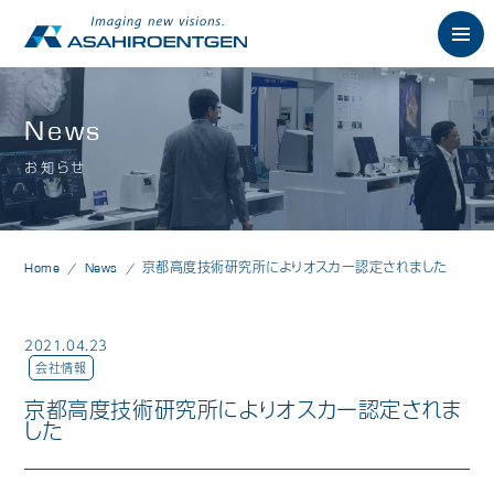
English
News
お知らせ
News
お知らせ
Philosophy
朝日の想い
Home
News
京都高度技術研究所によりオスカー認定されました
Product
製品情報
歯科用X線製品
2021.04.23
会社情報
オーラルスキャナ製品
京都高度技術研究所によりオスカー認定されま
した
歯科用口腔内カメラ
歯科用CAD/CAM製品