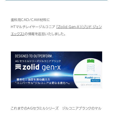
歯科用CAD/CAM材料
3D外貌スキャナ製品
歯科用CAD/CAM材料に
HTマルチレイヤージルコニア
「Zolid Gen-X」（ゾリド ジェン
耳鼻科用X線製品
エックス）
の情報を追加いたしました。
Cases
導入事例
Showroom
営業所・ショールーム
Support
保守・サポート
Company
会社情報
Recruit
採用情報
Contact
お問い合わせ
これまでのAGセラミルシリーズ ジルコニアブランクのマル