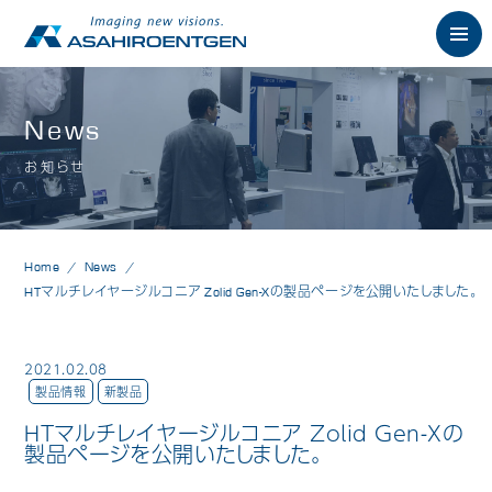
English
News
お知らせ
News
お知らせ
Philosophy
朝日の想い
Home
News
Product
製品情報
HTマルチレイヤージルコニア Zolid Gen-Xの製品ページを公開いたしました。
歯科用X線製品
2021.02.08
オーラルスキャナ製品
製品情報
新製品
HTマルチレイヤージルコニア Zolid Gen-Xの
歯科用口腔内カメラ
製品ページを公開いたしました。
歯科用CAD/CAM製品