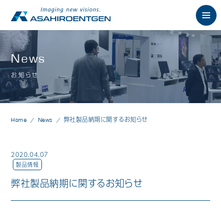
English
News
お知らせ
News
お知らせ
Philosophy
朝日の想い
Home
News
弊社製品納期に関するお知らせ
Product
製品情報
歯科用X線製品
2020.04.07
製品情報
オーラルスキャナ製品
弊社製品納期に関するお知らせ
歯科用口腔内カメラ
歯科用CAD/CAM製品