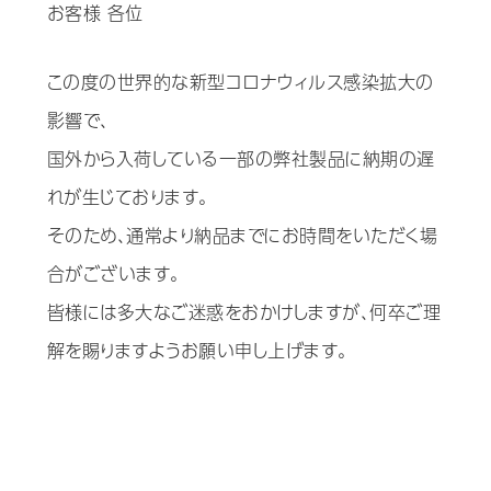
お客様 各位
歯科用CAD/CAM材料
この度の世界的な新型コロナウィルス感染拡大の
3D外貌スキャナ製品
影響で、
耳鼻科用X線製品
国外から入荷している一部の弊社製品に納期の遅
Cases
導入事例
れが生じております。
Showroom
そのため、通常より納品までにお時間をいただく場
営業所・ショールーム
合がございます。
Support
保守・サポート
皆様には多大なご迷惑をおかけしますが、何卒ご理
Company
解を賜りますようお願い申し上げます。
会社情報
Recruit
採用情報
Contact
お問い合わせ