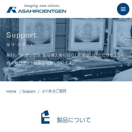
English
Support
保守・サポート
News
お知らせ
朝日レントゲンでは、製品導入後も安心してお使いいただけるように
Philosophy
様々なサポート体制を用意しています。
朝日の想い
Product
製品情報
歯科用X線製品
Home
Support
よくあるご質問
オーラルスキャナ製品
歯科用口腔内カメラ
製品について
歯科用CAD/CAM製品