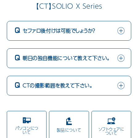
【CT】SOLIO X Series
歯科用CAD/CAM材料
3D外貌スキャナ製品
セファロ後付けは可能でしょうか？
耳鼻科用X線製品
Cases
導入事例
朝日の独自機能について教えて下さい。
Showroom
営業所・ショールーム
Support
保守・サポート
CTの撮影範囲を教えて下さい。
Company
会社情報
Recruit
採用情報
パソコンにつ
ソフトウェアに
Contact
製品について
お問い合わせ
いて
ついて