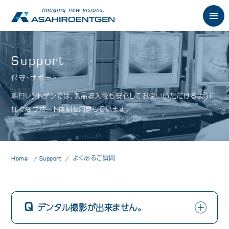
English
Support
保守・サポート
News
お知らせ
朝日レントゲンでは、製品導入後も安心してお使いいただけるように
Philosophy
様々なサポート体制を用意しています。
朝日の想い
Product
製品情報
歯科用X線製品
Home
Support
よくあるご質問
オーラルスキャナ製品
歯科用口腔内カメラ
デンタル撮影が出来ません。
歯科用CAD/CAM製品