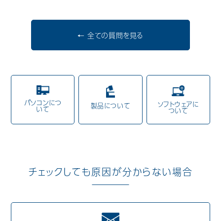
歯科用CAD/CAM材料
← 全ての質問を見る
3D外貌スキャナ製品
耳鼻科用X線製品
Cases
導入事例
パソコンにつ
ソフトウェアに
Showroom
製品について
営業所・ショールーム
いて
ついて
Support
保守・サポート
Company
会社情報
チェックしても原因が分からない場合
Recruit
採用情報
Contact
お問い合わせ