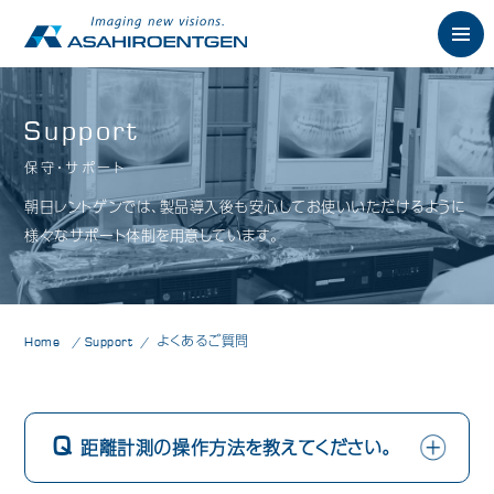
English
Support
保守・サポート
News
お知らせ
朝日レントゲンでは、製品導入後も安心してお使いいただけるように
Philosophy
様々なサポート体制を用意しています。
朝日の想い
Product
製品情報
歯科用X線製品
Home
Support
よくあるご質問
オーラルスキャナ製品
歯科用口腔内カメラ
距離計測の操作方法を教えてください。
歯科用CAD/CAM製品