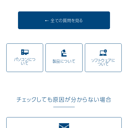
歯科用CAD/CAM材料
← 全ての質問を見る
3D外貌スキャナ製品
耳鼻科用X線製品
Cases
導入事例
パソコンにつ
ソフトウェアに
Showroom
製品について
営業所・ショールーム
いて
ついて
Support
保守・サポート
Company
会社情報
チェックしても原因が分からない場合
Recruit
採用情報
Contact
お問い合わせ