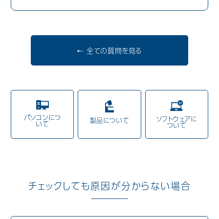
歯科用CAD/CAM材料
3D外貌スキャナ製品
← 全ての質問を見る
耳鼻科用X線製品
Cases
導入事例
Showroom
営業所・ショールーム
パソコンにつ
ソフトウェアに
製品について
いて
ついて
Support
保守・サポート
Company
会社情報
Recruit
採用情報
チェックしても原因が分からない場合
Contact
お問い合わせ