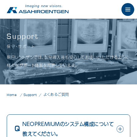
English
Support
保守・サポート
News
お知らせ
朝日レントゲンでは、製品導入後も安心してお使いいただけるように
Philosophy
様々なサポート体制を用意しています。
朝日の想い
Product
製品情報
歯科用X線製品
Home
Support
よくあるご質問
オーラルスキャナ製品
歯科用口腔内カメラ
NEOPREMIUMのシステム構成について
教えてください。
歯科用CAD/CAM製品