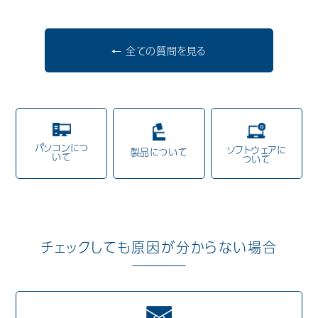
歯科用CAD/CAM材料
← 全ての質問を見る
3D外貌スキャナ製品
耳鼻科用X線製品
Cases
導入事例
パソコンにつ
ソフトウェアに
Showroom
製品について
営業所・ショールーム
いて
ついて
Support
保守・サポート
Company
会社情報
チェックしても原因が分からない場合
Recruit
採用情報
Contact
お問い合わせ