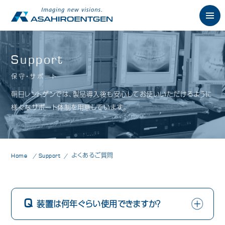
English
Support
保守・サポート
News
お知らせ
朝日レントゲンでは、製品導入後も安心してお使いいただけるように
Philosophy
様々なサポート体制を用意しています。
朝日の想い
Product
製品情報
歯科用X線製品
Home
Support
よくあるご質問
オーラルスキャナ製品
歯科用口腔内カメラ
装置は何年ぐらい使用できますか？
歯科用CAD/CAM製品