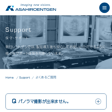
English
Support
保守・サポート
News
お知らせ
朝日レントゲンでは、製品導入後も安心してお使いいただけるように
Philosophy
様々なサポート体制を用意しています。
朝日の想い
Product
製品情報
歯科用X線製品
Home
Support
よくあるご質問
オーラルスキャナ製品
歯科用口腔内カメラ
パノラマ撮影が出来ません。
歯科用CAD/CAM製品