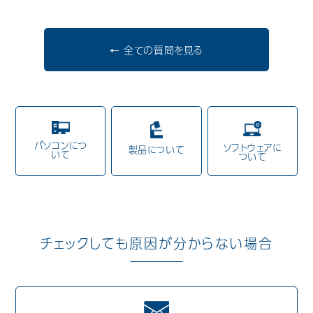
歯科用CAD/CAM材料
← 全ての質問を見る
3D外貌スキャナ製品
耳鼻科用X線製品
Cases
導入事例
パソコンにつ
ソフトウェアに
Showroom
製品について
営業所・ショールーム
いて
ついて
Support
保守・サポート
Company
会社情報
チェックしても原因が分からない場合
Recruit
採用情報
Contact
お問い合わせ