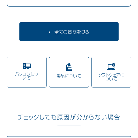
歯科用CAD/CAM材料
3D外貌スキャナ製品
← 全ての質問を見る
耳鼻科用X線製品
Cases
導入事例
Showroom
営業所・ショールーム
パソコンにつ
ソフトウェアに
製品について
いて
ついて
Support
保守・サポート
Company
会社情報
Recruit
採用情報
チェックしても原因が分からない場合
Contact
お問い合わせ