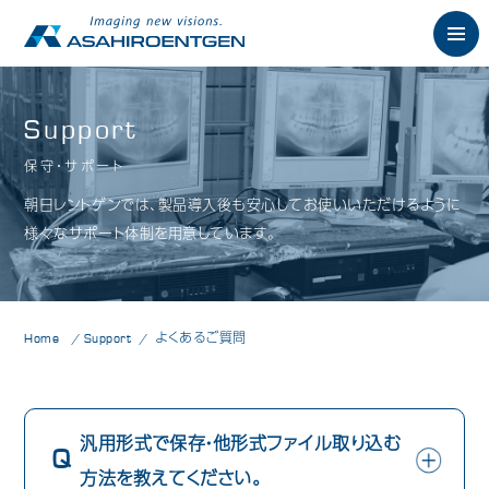
English
Support
保守・サポート
News
お知らせ
朝日レントゲンでは、製品導入後も安心してお使いいただけるように
Philosophy
様々なサポート体制を用意しています。
朝日の想い
Product
製品情報
歯科用X線製品
Home
Support
よくあるご質問
オーラルスキャナ製品
歯科用口腔内カメラ
汎用形式で保存・他形式ファイル取り込む
方法を教えてください。
歯科用CAD/CAM製品