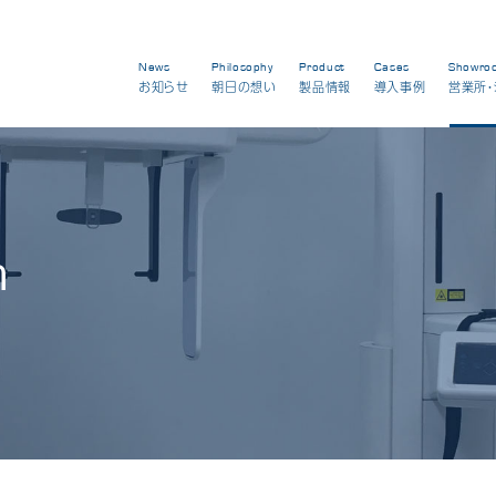
News
Philosophy
Product
Cases
Showro
お知らせ
朝日の想い
製品情報
導入事例
営業所・
m