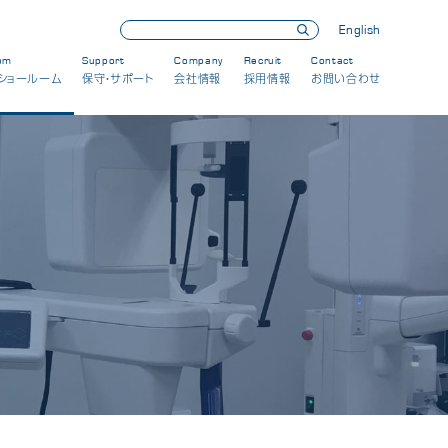
English
om
Support
Company
Recruit
Contact
ショールーム
保守・サポート
会社情報
採用情報
お問い合わせ
北海道営業所・ショールーム
東北出張所・ショールーム
関東営業所・ショールーム
M-Center Japan
(CAD/CAMセンター)
名古屋営業所・ショールーム
本社・関西営業所・ショールーム