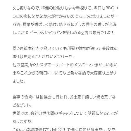
久し振りなので、準備の段取りも少々手探りで、当日もBBQコ
ンロの炭になかなか火が付かないのでちょっと焦りましたが…
お肉、野菜が香ばしく焼け、焼きおにぎりの醤油の香りが充満
し、冷えたビール＆シャンパンを楽しめる空間は最高でした！
同じ京都本社内で働いていても部署や建物が違って普段はあ
まり顔を見ることがないメンバーや、
他の営業所やカスタマーサポートのメンバーと、懐かしい思い
出やこれからの朝日についてなど色々な話で大変盛り上がり
ました。
食事の合間には抽選会も行われ、お土産に嬉しい焼き菓子な
どをゲット。
世間では、会社の世代間のギャップについて話題になることが
ありますが、
このような場を通じて、同じ会社で働く仲間が食事をし、話を