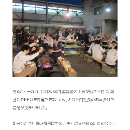
歯科用CAD/CAM材料
3D外貌スキャナ製品
耳鼻科用X線製品
Cases
導入事例
Showroom
営業所・ショールーム
Support
保守・サポート
遡ること一カ月、「京都の本社屋建替え工事が始まる前に、朝
Company
会社情報
日会でBBQを開催できないか。」との今岡社長のお声掛けで
Recruit
開催が決まりました。
採用情報
Contact
お問い合わせ
朝日会とは社員の福利厚生の充実と親睦を図るための会で、