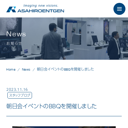
English
News
お知らせ
News
お知らせ
Philosophy
朝日の想い
Home
News
朝日会イベントのBBQを開催しました
Product
製品情報
歯科用X線製品
2023.11.16
スタッフブログ
オーラルスキャナ製品
朝日会イベントのBBQを開催しました
歯科用口腔内カメラ
歯科用CAD/CAM製品