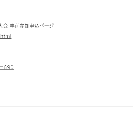
大会 事前参加申込ページ
.html
d=690