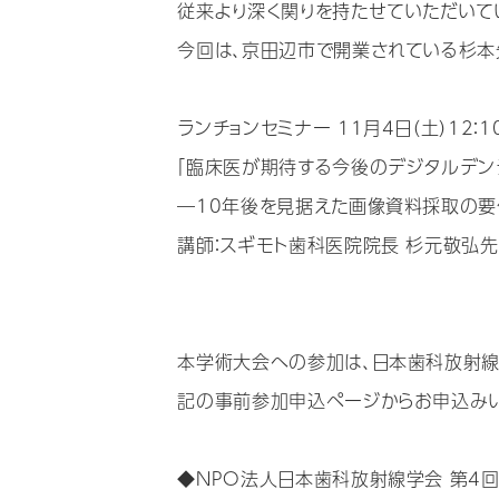
従来より深く関りを持たせていただいて
今回は、京田辺市で開業されている杉本
ランチョンセミナー 11月4日（土）12：10
「臨床医が期待する今後のデジタルデンテ
―10年後を見据えた画像資料採取の要
講師：スギモト歯科医院院長 杉元敬弘
本学術大会への参加は、日本歯科放射線
記の事前参加申込ページからお申込み
◆NPO法人日本歯科放射線学会 第4