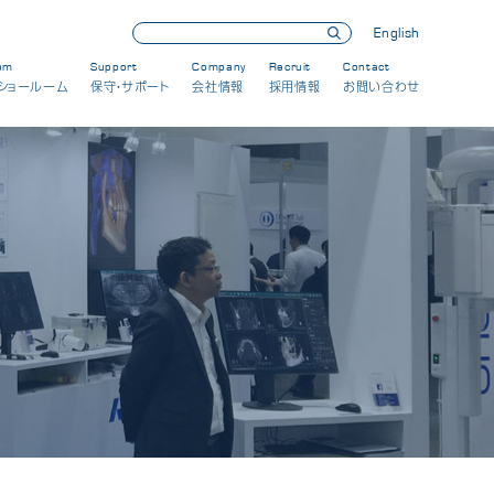
English
om
Support
Company
Recruit
Contact
ショールーム
保守・サポート
会社情報
採用情報
お問い合わせ
展示会・セミナー情報
製品情報
新製品
保守・メンテナンス
会社情報
CSRへの取り組み