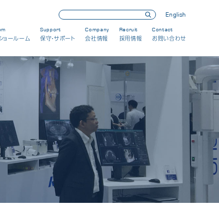
English
om
Support
Company
Recruit
Contact
ショールーム
保守・サポート
会社情報
採用情報
お問い合わせ
展示会・セミナー情報
製品情報
新製品
保守・メンテナンス
会社情報
CSRへの取り組み