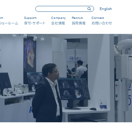
English
om
Support
Company
Recruit
Contact
ショールーム
保守・サポート
会社情報
採用情報
お問い合わせ
展示会・セミナー情報
製品情報
新製品
保守・メンテナンス
会社情報
CSRへの取り組み