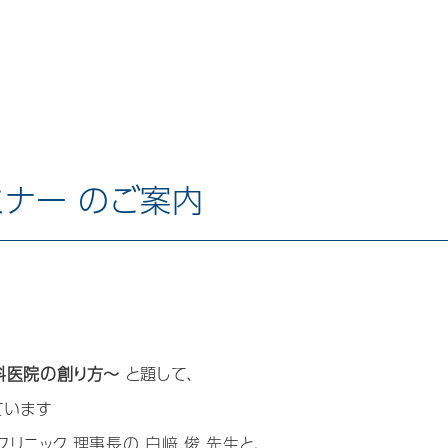
ミナー のご案内
科医院の創り方～
と題して、
ています
リニック 理事長の 白﨑 俊 先生と、