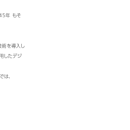
。
45年 もそ
技術を導入し
用したデジ
では、