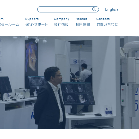
English
om
Support
Company
Recruit
Contact
ショールーム
保守・サポート
会社情報
採用情報
お問い合わせ
展示会・セミナー情報
製品情報
新製品
保守・メンテナンス
会社情報
CSRへの取り組み