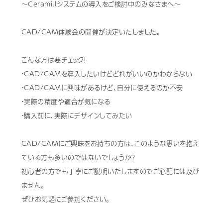
〜Ceramillシステムの導入をご検討中のみなさまへ〜
歯科用CAD/CAM材料
CAD/CAM体験会の開催が決定いたしました。
3D外貌スキャナ製品
耳鼻科用X線製品
こんな方は要チェック！
・CAD/CAMを導入したいけどどれがいいのかわからない
Cases
導入事例
・CAD/CAMに興味があるけど、自分に使えるのか不安
・実際の精度や適合が気になる
Showroom
営業所・ショールーム
・購入前に、実際にデザインしてみたい
Support
保守・サポート
CAD/CAMにご興味をお持ちの方は、このような思いを抱え
Company
ている方も多いのではないでしょうか？
会社情報
初心者の方でも丁寧にご説明いたしますのでご心配には及び
Recruit
ません。
採用情報
ぜひお気軽にご参加ください。
Contact
お問い合わせ