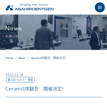
English
News
お知らせ
News
お知らせ
Philosophy
朝日の想い
Home
News
Ceramill体験会 開催決定！
Product
製品情報
歯科用X線製品
2020.02.18
展示会・セミナー情報
オーラルスキャナ製品
Ceramill体験会 開催決定！
歯科用口腔内カメラ
歯科用CAD/CAM製品