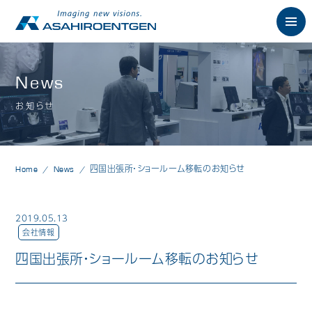
English
News
お知らせ
News
お知らせ
Philosophy
朝日の想い
Home
News
四国出張所・ショールーム移転のお知らせ
Product
製品情報
歯科用X線製品
2019.05.13
会社情報
オーラルスキャナ製品
四国出張所・ショールーム移転のお知らせ
歯科用口腔内カメラ
歯科用CAD/CAM製品