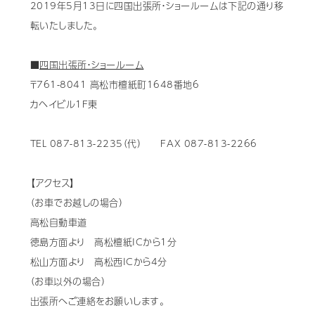
2019年5月13日に四国出張所・ショールームは下記の通り移
歯科用CAD/CAM材料
転いたしました。
3D外貌スキャナ製品
■
四国出張所・ショールーム
耳鼻科用X線製品
〒761-8041 高松市檀紙町1648番地6
カヘイビル1F東
Cases
導入事例
TEL 087-813-2235（代） FAX 087-813-2266
Showroom
営業所・ショールーム
【アクセス】
Support
保守・サポート
（お車でお越しの場合）
Company
高松自動車道
会社情報
徳島方面より 高松檀紙ICから1分
Recruit
松山方面より 高松西ICから4分
採用情報
（お車以外の場合）
Contact
お問い合わせ
出張所へご連絡をお願いします。